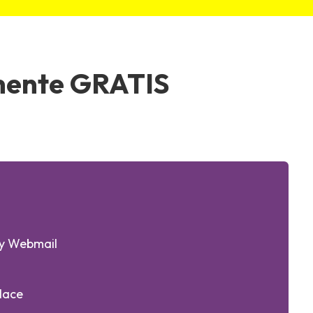
amente GRATIS
 y Webmail
lace