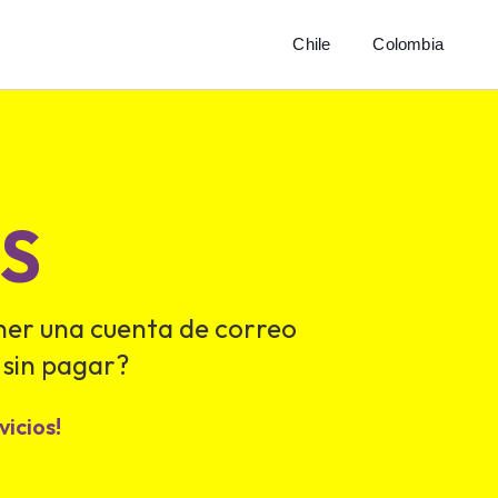
Chile
Colombia
S
ner una cuenta de correo
 sin pagar?
icios!